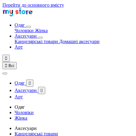
Перейти до основного вмісту
Одяг
Чоловіки
Жінка
Аксесуари
Канцелярські товари
Домашні аксесуари
Арт


Всі
Одяг

Аксесуари

Арт
Одяг
Чоловіки
Жінка
Аксесуари
Канцелярські товари